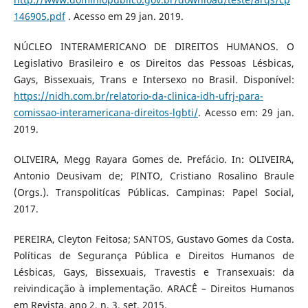
146905.pdf
. Acesso em 29 jan. 2019.
NÚCLEO INTERAMERICANO DE DIREITOS HUMANOS. O
Legislativo Brasileiro e os Direitos das Pessoas Lésbicas,
Gays, Bissexuais, Trans e Intersexo no Brasil. Disponível:
https://nidh.com.br/relatorio-da-clinica-idh-ufrj-para-
comissao-interamericana-direitos-lgbti/
. Acesso em: 29 jan.
2019.
OLIVEIRA, Megg Rayara Gomes de. Prefácio. In: OLIVEIRA,
Antonio Deusivam de; PINTO, Cristiano Rosalino Braule
(Orgs.). Transpolitícas Públicas. Campinas: Papel Social,
2017.
PEREIRA, Cleyton Feitosa; SANTOS, Gustavo Gomes da Costa.
Políticas de Segurança Pública e Direitos Humanos de
Lésbicas, Gays, Bissexuais, Travestis e Transexuais: da
reivindicação à implementação. ARACÊ – Direitos Humanos
em Revista, ano 2, n. 3, set. 2015.