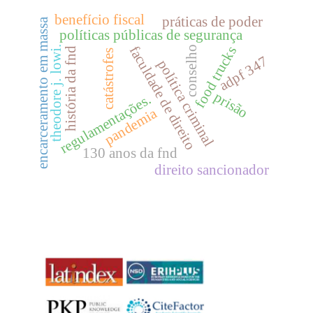
benefício fiscal
práticas de poder
encarceramento em massa
políticas públicas de segurança
faculdade de direito
food trucks
conselho
theodore j. lowi.
história da fnd
catástrofes
adpf 347
política criminal
prisão
regulamentações.
pandemia
130 anos da fnd
direito sancionador